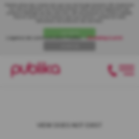
Publika utilise des cookies tels que ceux de Google Analytics afin d’optimiser
son site et optimiser son fonctionnement. Nous utilisons également des
contenus hébergés par des sites tiers, afin de proposer du contenu adapté.
Pour en savoir sur les traceurs que nous utilisons, veuillez lire notre
'Déclaration de protection des données'.
J'ACCEPTE
L'agence de communication Publika
•
Branding & print
JE REFUSE
VIEW DOES NOT EXIST