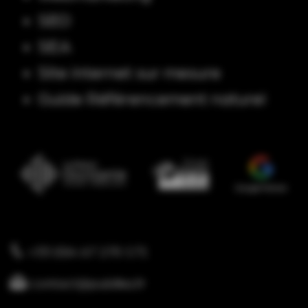
SEO
SEA
Site internet sur mesure
Guide Référencement naturel
+33 (0)4 67 270 171
contact@publika.fr